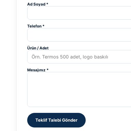
Ad Soyad *
Telefon *
Ürün / Adet
Mesajınız *
Teklif Talebi Gönder