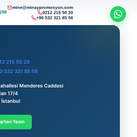
mine@minaypromosyon.com
ŞIM
0212 215 50 20
+90 532 321 85 56
12 215 50 20
0 532 321 85 56
ahallesi Menderes Caddesi
an 17/4
 İstanbul
'tan Yazın