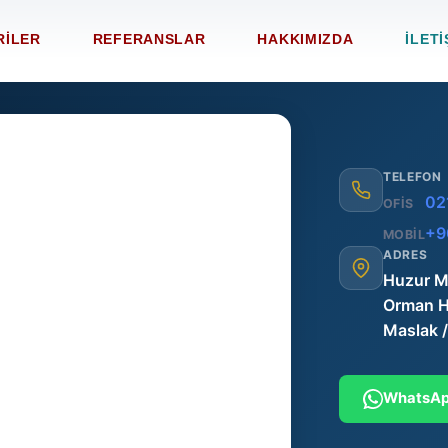
RILER
REFERANSLAR
HAKKIMIZDA
İLETI
TELEFON
02
OFIS
+9
MOBIL
ADRES
Huzur M
Orman H
Maslak /
WhatsApp