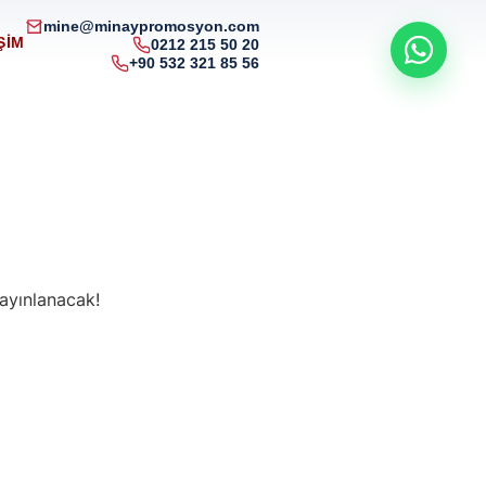
mine@minaypromosyon.com
ŞIM
0212 215 50 20
+90 532 321 85 56
yayınlanacak!