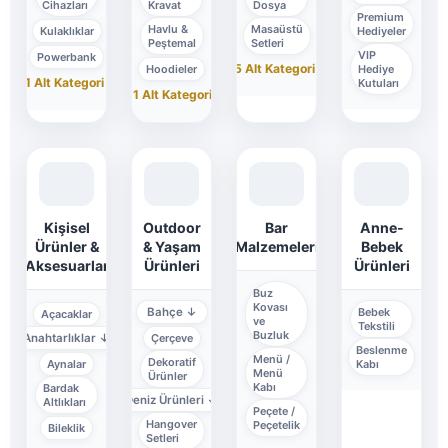
Cihazları
Kravat
Dosya
Premium
Havlu &
Masaüstü
Hediyeler
Kulaklıklar
Peştemal
Setleri
VIP
Powerbank
+5 Alt Kategori
↓
Hediye
Hoodieler
+1 Alt Kategori
↓
Kutuları
+11 Alt Kategori
↓
Kişisel
Outdoor
Bar
Anne-
Ürünler &
& Yaşam
Malzemeleri
Bebek
Aksesuarlar
Ürünleri
Ürünleri
Buz
Kovası
Bahçe
↓
Bebek
Açacaklar
ve
Tekstili
Buzluk
Anahtarlıklar
↓
Çerçeve
Beslenme
Menü /
Dekoratif
Aynalar
Kabı
Menü
Ürünler
Kabı
Bardak
Deniz Ürünleri
↓
Altlıkları
Peçete /
Hangover
Peçetelik
Bileklik
Setleri