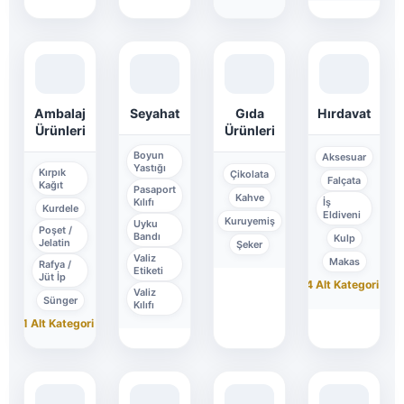
Ambalaj
Seyahat
Gıda
Hırdavat
Ürünleri
Ürünleri
Boyun
Aksesuar
Yastığı
Kırpık
Çikolata
Falçata
Kağıt
Pasaport
Kahve
Kılıfı
İş
Kurdele
Eldiveni
Kuruyemiş
Uyku
Poşet /
Bandı
Kulp
Jelatin
Şeker
Valiz
Makas
Rafya /
Etiketi
Jüt İp
+4 Alt Kategori
↓
Valiz
Sünger
Kılıfı
+1 Alt Kategori
↓