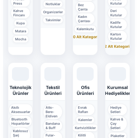
Press
Kutular
Notluklar
Bez
Çanta
Kahve
Deri
Organizerler
Fincanı
Kutular
Kadın
Takvimler
Çantası
Kadife
Kupa
Kutular
Kalemkutu
Matara
Karton
+10 Alt Kategori
↓
Kutular
Mocha
+2 Alt Kategori
↓
Kurumsal
Teknolojik
Tekstil
Ofis
Hediyelikler
Ürünler
Ürünleri
Ürünleri
Hediye
Akıllı
Atkı-
Evrak
Setleri
Aksesuarlar
Bere-
Rafları
Eldiven
Kahve &
Bluetooth
Kalemler
Çay
Hoparlörler
Bandana
Setleri
& Buff
Kartvizitlikler
Kablosuz
Şarj
Fular-
Kilitli
Plaketler