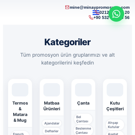
mine@minaypromosyon.com
0212 215 50 20
+90 532 321 85 56
Kategoriler
Tüm promosyon ürün gruplarımızı ve alt
kategorilerini keşfedin
Termos
Matbaa
Çanta
Kutu
&
Ürünleri
Çeşitleri
Matara
Bel
& Mug
Çantası
Ahşap
Ajandalar
Kutular
Beslenme
Defterler
Çantası
French
Asetat