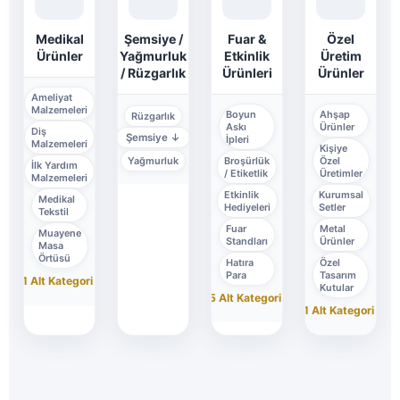
Medikal
Şemsiye /
Fuar &
Özel
Ürünler
Yağmurluk
Etkinlik
Üretim
/ Rüzgarlık
Ürünleri
Ürünler
Ameliyat
Malzemeleri
Boyun
Ahşap
Rüzgarlık
Askı
Ürünler
Diş
Şemsiye
↓
İpleri
Malzemeleri
Kişiye
Yağmurluk
Broşürlük
Özel
İlk Yardım
/ Etiketlik
Üretimler
Malzemeleri
Etkinlik
Kurumsal
Medikal
Hediyeleri
Setler
Tekstil
Fuar
Metal
Muayene
Standları
Ürünler
Masa
Örtüsü
Hatıra
Özel
Para
Tasarım
+1 Alt Kategori
↓
Kutular
+5 Alt Kategori
↓
+1 Alt Kategori
↓