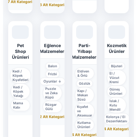
+7 Alt Kategori
↓
+6 Alt Kategori
↓
Pet
Eğlence
Parti-
Kozmetik
Shop
Malzemeleri
Yılbaşı
Ürünler
Ürünleri
Malzemeleri
Balon
Bijuteri
Kedi /
Eldiven
El /
Frizbi
Köpek
& Örtü
Vücut
Kıyafetleri
Oyunlar
↓
Kremi
Gözlük
Kedi /
Puzzle
Güneş
Kapı /
Köpek
ve Zeka
Ürünleri
Mekan
Yatağı
Küpü
Süsü
Islak /
Mama
Rüzgar
Kutu
Kıyafet
Kabı
Gülü
Mendil
ve
Aksesuar
+2 Alt Kategori
↓
Kolonya / El
Dezenfektanı
Kutlama
Ürünleri
+4 Alt Kategori
↓
+4 Alt Kategori
↓